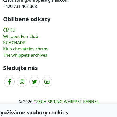
czechspring.whippet@gmail.com
+420 731 468 368
Oblíbené odkazy
ČMKU
Whippet Fun Club
KCHCHADP
Klub chovatelov chrtov
The whippets archives
Sledujte nás
© 2026
CZECH SPRING WHIPPET KENNEL
Běží na
inPage
s AI
Využíváme soubory cookies