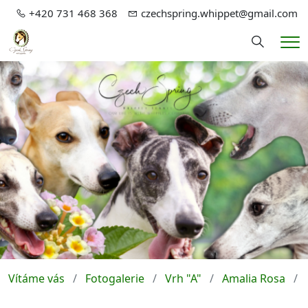
+420 731 468 368
czechspring.whippet@gmail.com
Hledání
Me
Vítáme vás
Fotogalerie
Vrh "A"
Amalia Rosa