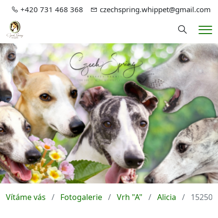
+420 731 468 368
czechspring.whippet@gmail.com
Hledání
Me
Vítáme vás
Fotogalerie
Vrh "A"
Alicia
152509