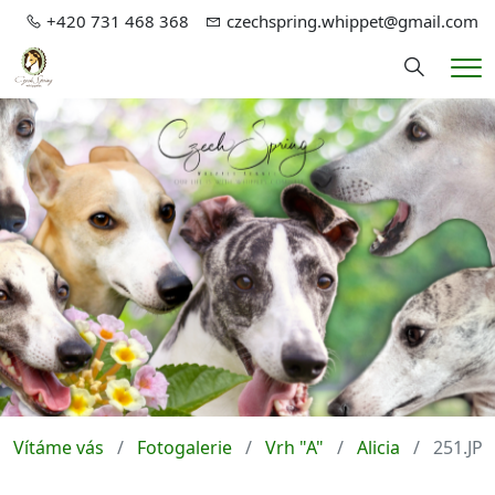
+420 731 468 368
czechspring.whippet@gmail.com
Hledání
Me
Vítáme vás
Fotogalerie
Vrh "A"
Alicia
251.JP