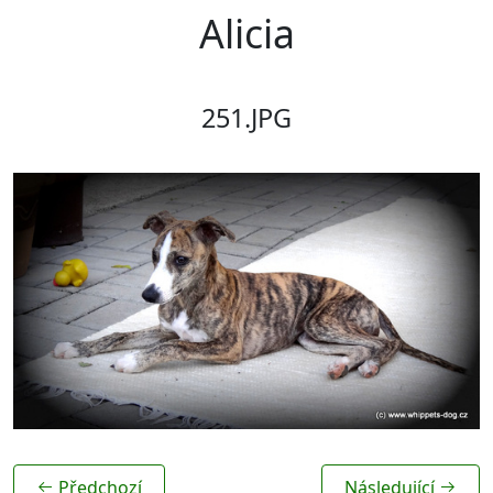
Alicia
251.JPG
Předchozí
Následující