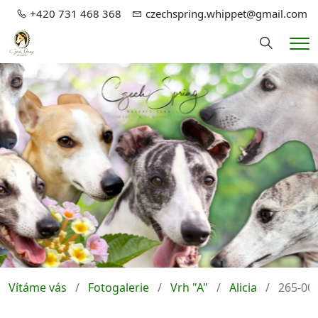
+420 731 468 368
czechspring.whippet@gmail.com
Hledání
Me
Vítáme vás
Fotogalerie
Vrh "A"
Alicia
265-00