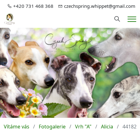
+420 731 468 368
czechspring.whippet@gmail.com
Hledání
Me
Vítáme vás
Fotogalerie
Vrh "A"
Alicia
44182_