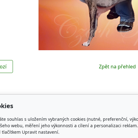
ozí
Zpět na přehled
kies
Kontakt
Obl
áte souhlas s uložením vybraných cookies (nutné, preferenční, výk
NG WHIPPET
czechspring.whippet@gmail.com
ČMKU
eho webu, měření jeho výkonnosti a cílení a personalizaci reklam.
lačítkem Upravit nastavení.
+420 731 468 368
Whippe