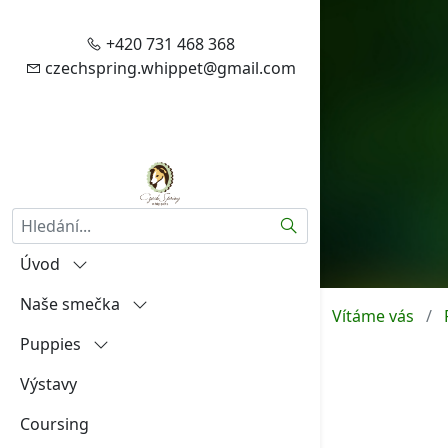
+420 731 468 368
czechspring.whippet@gmail.com
Hledat
Úvod
Naše smečka
Vítejte
Vítáme vás
Puppies
Zásady zpracování vašich
Igráček od Hněvína
osobních údajů
Výstavy
Amalia Rosa Czech Spring
"A"
Aktuality
Coursing
Aireen Czech Spring
"B"