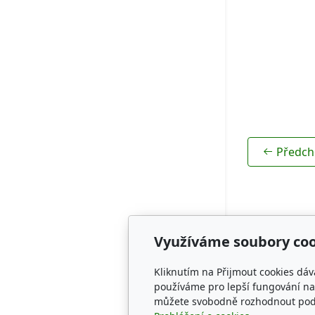
Rodokmeny
Předch
Využíváme soubory coo
Adresa
Kliknutím na Přijmout cookies dáv
CZECH SPRI
používáme pro lepší fungování naš
můžete svobodně rozhodnout pod t
KENNEL