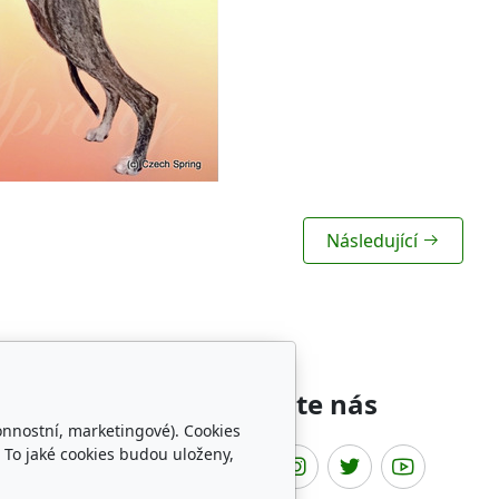
Následující
íbené odkazy
Sledujte nás
onnostní, marketingové). Cookies
 To jaké cookies budou uloženy,
t Fun Club