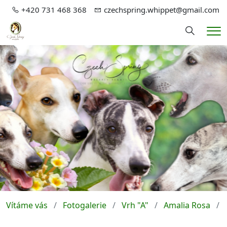
+420 731 468 368
czechspring.whippet@gmail.com
Hledání
Me
Vítáme vás
Fotogalerie
Vrh "A"
Amalia Rosa