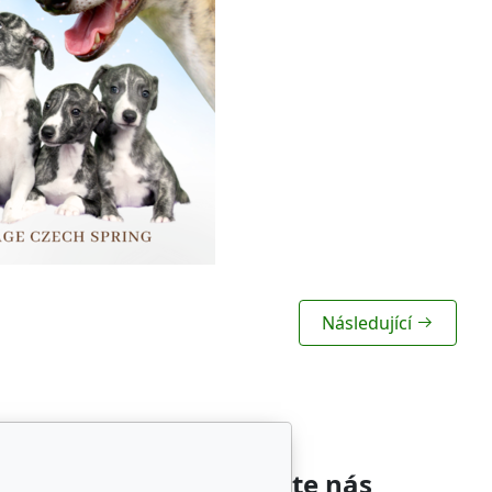
Následující
íbené odkazy
Sledujte nás