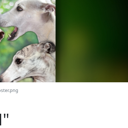
oster.png
H"