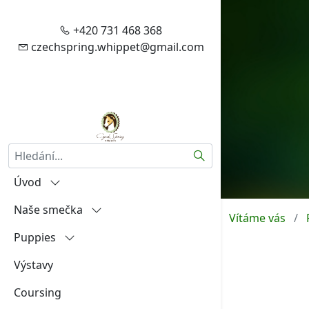
+420 731 468 368
czechspring.whippet@gmail.com
Hledat
Úvod
Naše smečka
Vítejte
Vítáme vás
Puppies
Zásady zpracování vašich
Igráček od Hněvína
osobních údajů
Výstavy
Amalia Rosa Czech Spring
"A"
Aktuality
Coursing
Aireen Czech Spring
"B"