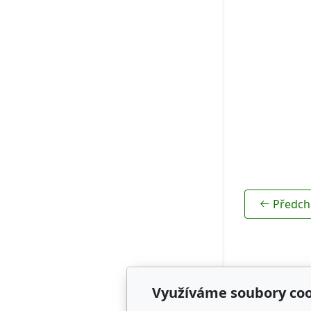
Rodokmeny
Předch
Využíváme soubory coo
Adresa