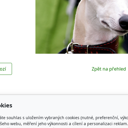
ozí
Zpět na přehled
kies
Kontakt
Obl
áte souhlas s uložením vybraných cookies (nutné, preferenční, výk
NG WHIPPET
czechspring.whippet@gmail.com
ČMKU
eho webu, měření jeho výkonnosti a cílení a personalizaci reklam.