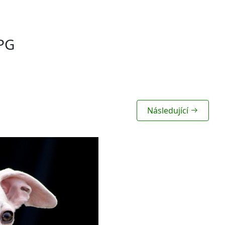
PG
Následující