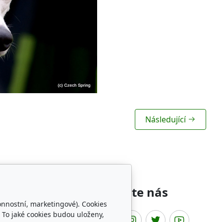
Následující
íbené odkazy
Sledujte nás
onnostní, marketingové). Cookies
 To jaké cookies budou uloženy,