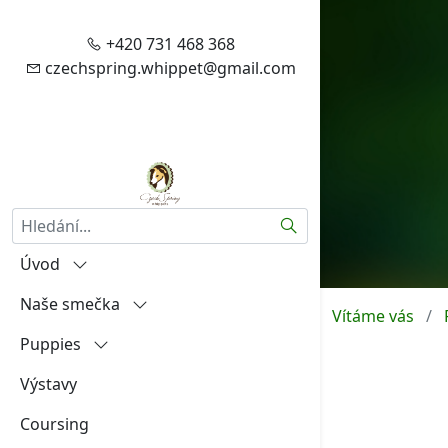
+420 731 468 368
czechspring.whippet@gmail.com
Hledat
Úvod
Naše smečka
Vítejte
Vítáme vás
Puppies
Zásady zpracování vašich
Igráček od Hněvína
osobních údajů
Výstavy
Amalia Rosa Czech Spring
"A"
Aktuality
Coursing
Aireen Czech Spring
"B"