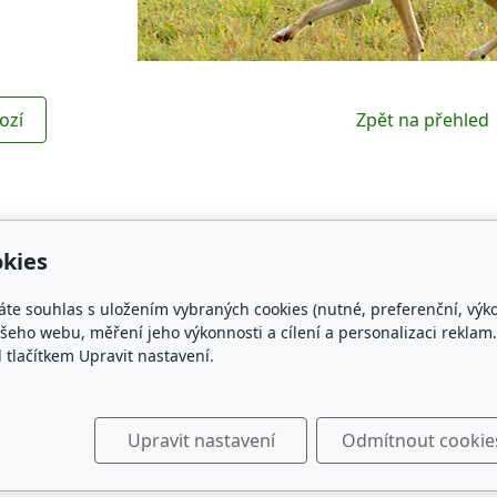
ozí
Zpět na přehled
kies
Kontakt
Obl
áte souhlas s uložením vybraných cookies (nutné, preferenční, výk
NG WHIPPET
czechspring.whippet@gmail.com
ČMKU
eho webu, měření jeho výkonnosti a cílení a personalizaci reklam.
lačítkem Upravit nastavení.
+420 731 468 368
Whippe
189, 34701
KCHC
Klub c
The wh
Upravit nastavení
Odmítnout cookie