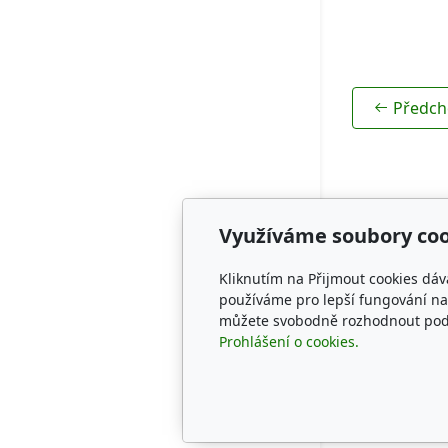
Rodokmeny
Předch
Využíváme soubory coo
Adresa
Kliknutím na Přijmout cookies dáv
CZECH SPRI
používáme pro lepší fungování naš
můžete svobodně rozhodnout pod t
KENNEL
Prohlášení o cookies.
* Studánka 
Tachov