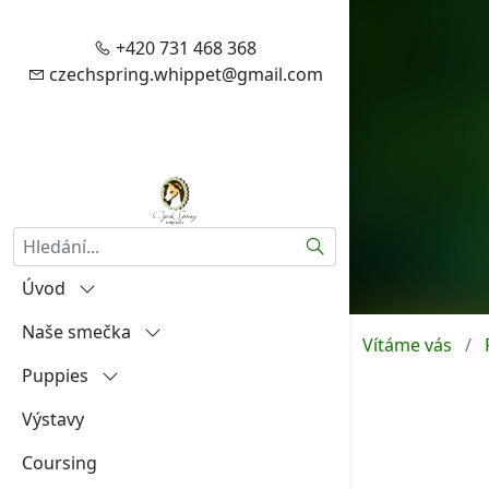
+420 731 468 368
czechspring.whippet@gmail.com
Hledat
Úvod
Naše smečka
Vítejte
Vítáme vás
Puppies
Zásady zpracování vašich
Igráček od Hněvína
osobních údajů
Výstavy
Amalia Rosa Czech Spring
"A"
Aktuality
Coursing
Aireen Czech Spring
"B"