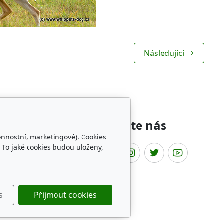
Následující
íbené odkazy
Sledujte nás
onnostní, marketingové). Cookies
 To jaké cookies budou uloženy,
t Fun Club
HADP
hovatelov chrtov
ippets archives
s
Přijmout cookies