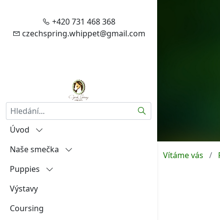
+420 731 468 368
czechspring.whippet@gmail.com
Hledat
Úvod
Naše smečka
Vítejte
Vítáme vás
Puppies
Zásady zpracování vašich
Igráček od Hněvína
osobních údajů
Výstavy
Amalia Rosa Czech Spring
"A"
Aktuality
Coursing
Aireen Czech Spring
"B"