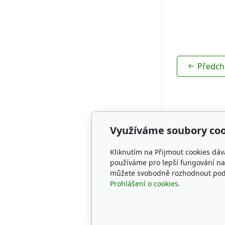
Rodokmeny
Předch
Využíváme soubory coo
Adresa
Kliknutím na Přijmout cookies dáv
CZECH SPRI
používáme pro lepší fungování naš
můžete svobodně rozhodnout pod t
KENNEL
Prohlášení o cookies.
* Studánka 
Tachov