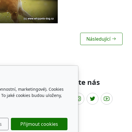
Následující
íbené odkazy
Sledujte nás
onnostní, marketingové). Cookies
 To jaké cookies budou uloženy,
t Fun Club
HADP
hovatelov chrtov
ippets archives
s
Přijmout cookies