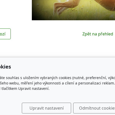
ozí
Zpět na přehled
kies
Kontakt
Obl
áte souhlas s uložením vybraných cookies (nutné, preferenční, výk
NG WHIPPET
czechspring.whippet@gmail.com
ČMKU
eho webu, měření jeho výkonnosti a cílení a personalizaci reklam.
lačítkem Upravit nastavení.
+420 731 468 368
Whippe
189, 34701
KCHC
Klub c
The wh
Upravit nastavení
Odmítnout cookie