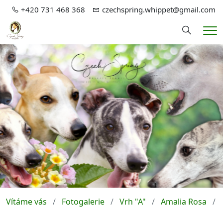
+420 731 468 368
czechspring.whippet@gmail.com
Hledání
Me
Vítáme vás
Fotogalerie
Vrh "A"
Amalia Rosa