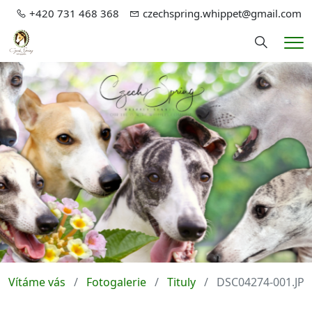
+420 731 468 368
czechspring.whippet@gmail.com
Hledání
Me
Vítáme vás
Fotogalerie
Tituly
DSC04274-001.JP