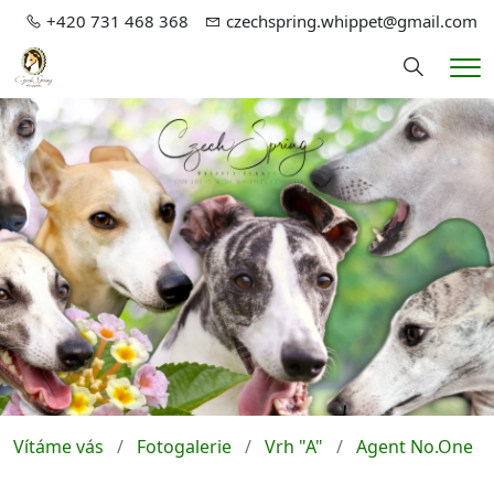
+420 731 468 368
czechspring.whippet@gmail.com
Hledání
Me
Vítáme vás
Fotogalerie
Vrh "A"
Agent No.One