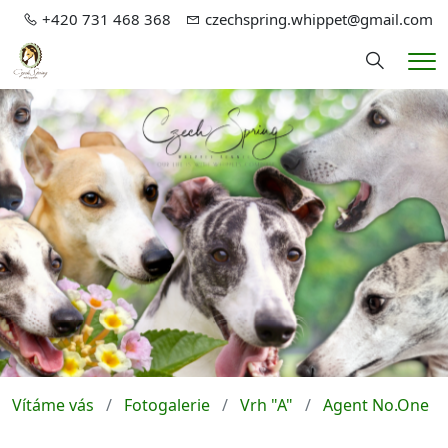
+420 731 468 368
czechspring.whippet@gmail.com
Hledání
Me
Vítáme vás
Fotogalerie
Vrh "A"
Agent No.One