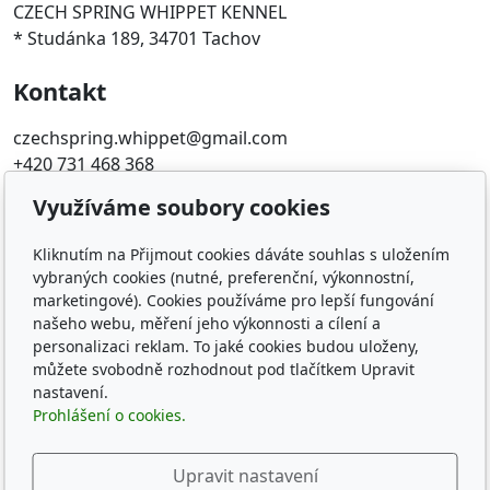
CZECH SPRING WHIPPET KENNEL
* Studánka 189, 34701 Tachov
Kontakt
czechspring.whippet@gmail.com
+420 731 468 368
Využíváme soubory cookies
Oblíbené odkazy
Kliknutím na Přijmout cookies dáváte souhlas s uložením
ČMKU
vybraných cookies (nutné, preferenční, výkonnostní,
Whippet Fun Club
marketingové). Cookies používáme pro lepší fungování
KCHCHADP
našeho webu, měření jeho výkonnosti a cílení a
Klub chovatelov chrtov
personalizaci reklam. To jaké cookies budou uloženy,
The whippets archives
můžete svobodně rozhodnout pod tlačítkem Upravit
nastavení.
Sledujte nás
Prohlášení o cookies.
Upravit nastavení