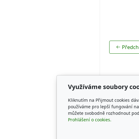
Rodokmeny
Předch
Využíváme soubory coo
Adresa
Kliknutím na Přijmout cookies dáv
CZECH SPRI
používáme pro lepší fungování naš
můžete svobodně rozhodnout pod t
KENNEL
Prohlášení o cookies.
* Studánka 
Tachov