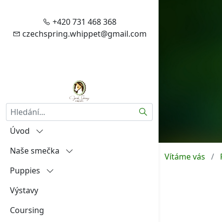
+420 731 468 368
czechspring.whippet@gmail.com
Hledat
Úvod
Naše smečka
Vítejte
Vítáme vás
Puppies
Zásady zpracování vašich
Igráček od Hněvína
osobních údajů
Výstavy
Amalia Rosa Czech Spring
"A"
Aktuality
Coursing
Aireen Czech Spring
"B"