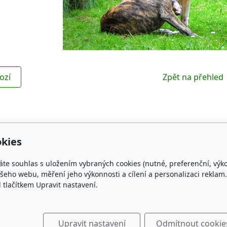
ozí
Zpět na přehled
kies
Kontakt
Obl
áte souhlas s uložením vybraných cookies (nutné, preferenční, výk
NG WHIPPET
czechspring.whippet@gmail.com
ČMKU
eho webu, měření jeho výkonnosti a cílení a personalizaci reklam.
lačítkem Upravit nastavení.
+420 731 468 368
Whippe
189, 34701
KCHC
Klub c
The wh
Upravit nastavení
Odmítnout cookie