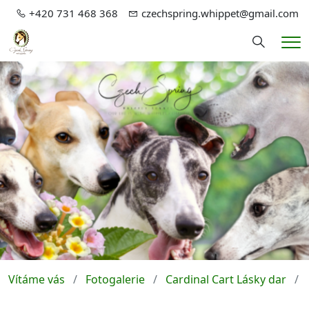
+420 731 468 368
czechspring.whippet@gmail.com
Hledání
Me
Vítáme vás
Fotogalerie
Cardinal Cart Lásky dar