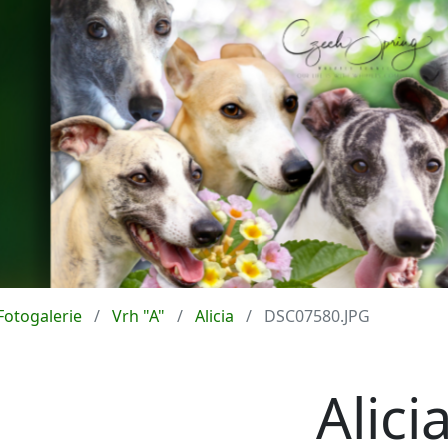
Fotogalerie
Vrh "A"
Alicia
DSC07580.JPG
Alici