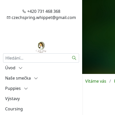
+420 731 468 368
czechspring.whippet@gmail.com
Hledat
Úvod
Naše smečka
Vítejte
Vítáme vás
Puppies
Zásady zpracování vašich
Igráček od Hněvína
osobních údajů
Výstavy
Amalia Rosa Czech Spring
"A"
Aktuality
Coursing
Aireen Czech Spring
"B"