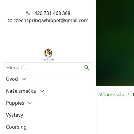
+420 731 468 368
czechspring.whippet@gmail.com
Hledat
Úvod
Naše smečka
Vítejte
Vítáme vás
Puppies
Zásady zpracování vašich
Igráček od Hněvína
osobních údajů
Výstavy
Amalia Rosa Czech Spring
"A"
Aktuality
Coursing
Aireen Czech Spring
"B"