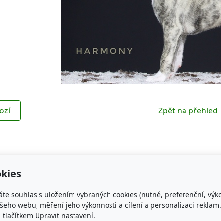
ozí
Zpět na přehled
kies
Kontakt
Obl
áte souhlas s uložením vybraných cookies (nutné, preferenční, výk
NG WHIPPET
czechspring.whippet@gmail.com
ČMKU
eho webu, měření jeho výkonnosti a cílení a personalizaci reklam.
lačítkem Upravit nastavení.
+420 731 468 368
Whippe