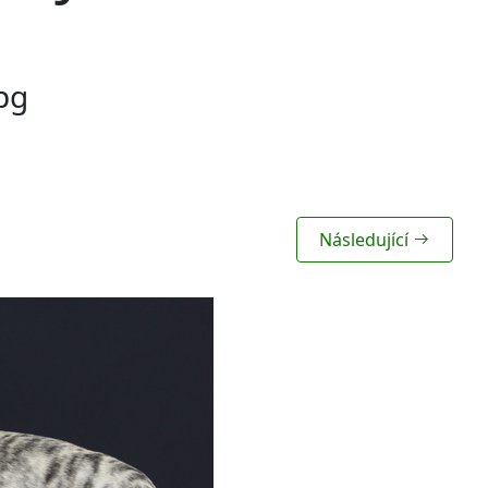
pg
Následující