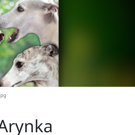
jpg
Arynka