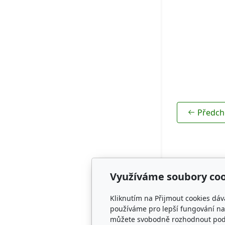
Rodokmeny
Předch
Využíváme soubory coo
Adresa
Kliknutím na Přijmout cookies dáv
CZECH SPRI
používáme pro lepší fungování naš
můžete svobodně rozhodnout pod t
KENNEL