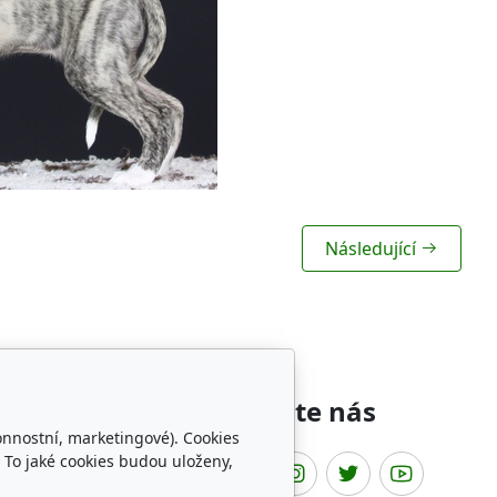
Následující
íbené odkazy
Sledujte nás
onnostní, marketingové). Cookies
 To jaké cookies budou uloženy,
t Fun Club