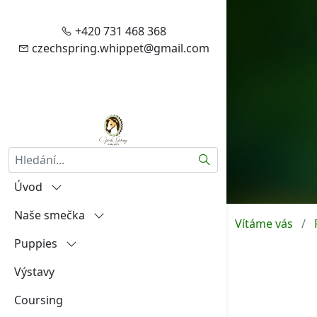
+420 731 468 368
czechspring.whippet@gmail.com
Hledat
Úvod
Naše smečka
Vítejte
Vítáme vás
Puppies
Zásady zpracování vašich
Igráček od Hněvína
osobních údajů
Výstavy
Amalia Rosa Czech Spring
"A"
Aktuality
Coursing
Aireen Czech Spring
"B"