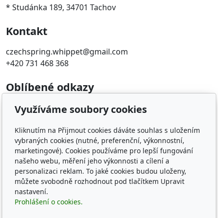
* Studánka 189, 34701 Tachov
Kontakt
czechspring.whippet@gmail.com
+420 731 468 368
Oblíbené odkazy
ČMKU
Využíváme soubory cookies
Whippet Fun Club
KCHCHADP
Kliknutím na Přijmout cookies dáváte souhlas s uložením
vybraných cookies (nutné, preferenční, výkonnostní,
Klub chovatelov chrtov
marketingové). Cookies používáme pro lepší fungování
The whippets archives
našeho webu, měření jeho výkonnosti a cílení a
personalizaci reklam. To jaké cookies budou uloženy,
Sledujte nás
můžete svobodně rozhodnout pod tlačítkem Upravit
nastavení.
Prohlášení o cookies.