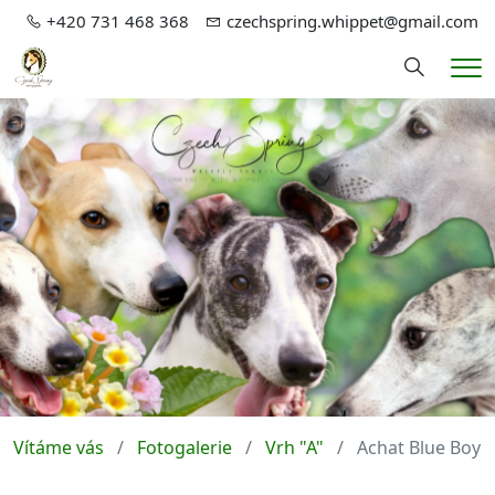
+420 731 468 368
czechspring.whippet@gmail.com
Hledání
Me
Vítáme vás
Fotogalerie
Vrh "A"
Achat Blue Boy