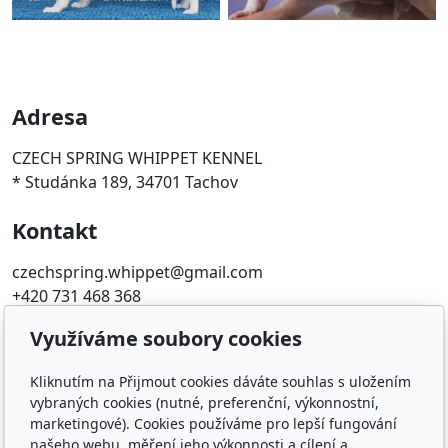
Adresa
CZECH SPRING WHIPPET KENNEL
* Studánka 189, 34701 Tachov
Kontakt
czechspring.whippet@gmail.com
+420 731 468 368
Využíváme soubory cookies
Oblíbené odkazy
Kliknutím na Přijmout cookies dáváte souhlas s uložením
ČMKU
vybraných cookies (nutné, preferenční, výkonnostní,
Whippet Fun Club
marketingové). Cookies používáme pro lepší fungování
KCHCHADP
našeho webu, měření jeho výkonnosti a cílení a