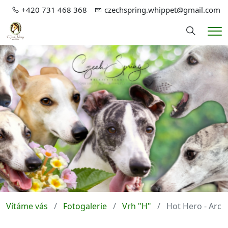
+420 731 468 368
czechspring.whippet@gmail.com
Hledání
Me
Vítáme vás
Fotogalerie
Vrh "H"
Hot Hero - Arch