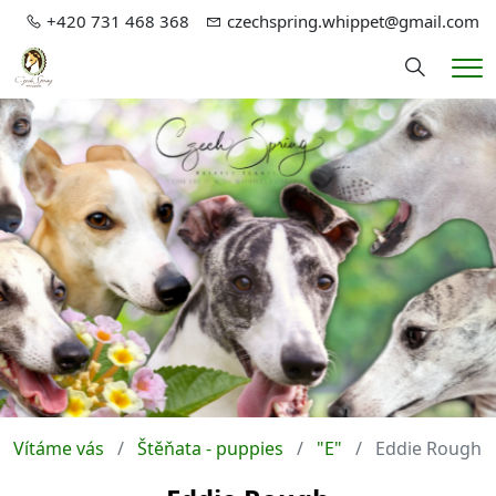
+420 731 468 368
czechspring.whippet@gmail.com
Hledání
Me
Vítáme vás
Štěňata - puppies
"E"
Eddie Rough