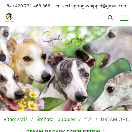
+420 731 468 368
czechspring.whippet@gmail.com
Hledání
Me
Vítáme vás
Štěňata - puppies
"D"
DREAM OF DA
♀
DREAM OF DARK CZECH SPRING