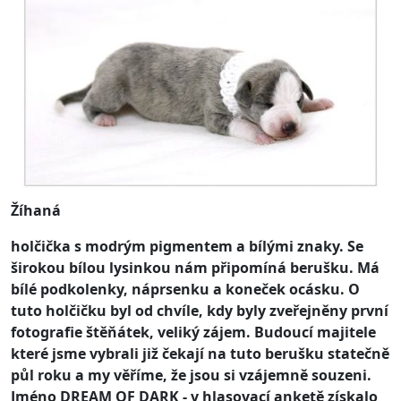
Žíhaná
holčička s modrým pigmentem a bílými znaky. Se
širokou bílou lysinkou nám připomíná berušku. Má
bílé podkolenky, náprsenku a koneček ocásku. O
tuto holčičku byl od chvíle, kdy byly zveřejněny první
fotografie štěňátek, veliký zájem. Budoucí majitele
které jsme vybrali již čekají na tuto berušku statečně
půl roku a my věříme, že jsou si vzájemně souzeni.
Jméno DREAM OF DARK - v hlasovací anketě získalo