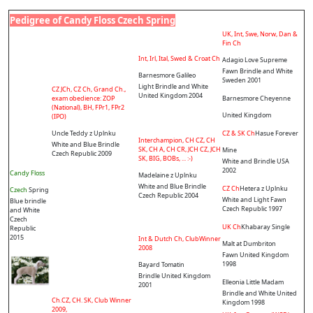
Pedigree of Candy Floss Czech Spring
UK, Int, Swe, Norw, Dan &
Fin Ch
Int, Irl, Ital, Swed & Croat Ch
Adagio Love Supreme
Fawn Brindle and White
Barnesmore Galileo
Sweden 2001
Light Brindle and White
CZ JCh, CZ Ch, Grand Ch.,
United Kingdom 2004
exam obedience: ZOP
Barnesmore Cheyenne
(National), BH, FPr1, FPr2
United Kingdom
(IPO)
Uncle Teddy z Uplnku
CZ & SK Ch
Hasue Forever
Interchampion, CH CZ, CH
White and Blue Brindle
SK, CH A, CH CR, JCH CZ, JCH
Mine
Czech Republic 2009
SK, BIG, BOBs, ... :-)
White and Brindle USA
2002
Candy Floss
Madelaine z Uplnku
White and Blue Brindle
CZ Ch
Hetera z Uplnku
Czech
Spring
Czech Republic 2004
White and Light Fawn
Blue brindle
Czech Republic 1997
and White
Czech
UK Ch
Khabaray Single
Republic
2015
Int & Dutch Ch, ClubWinner
Malt at Dumbriton
2008
Fawn United Kingdom
1998
Bayard Tomatin
Brindle United Kingdom
Elleonia Little Madam
2001
Brindle and White United
Ch.CZ, CH. SK, Club Winner
Kingdom 1998
2009,