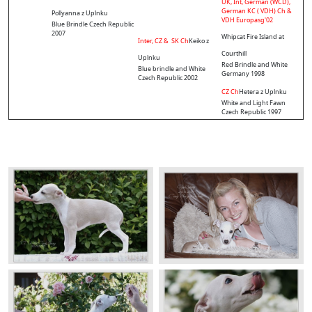
UK, Int, German (WCD),
German KC ( VDH) Ch &
Pollyanna z Uplnku
VDH Europasg'02
Blue Brindle Czech Republic
2007
Whipcat Fire Island at
Inter, CZ & SK Ch
Keiko z
Courthill
Uplnku
Red Brindle and White
Blue brindle and White
Germany 1998
Czech Republic 2002
CZ Ch
Hetera z Uplnku
White and Light Fawn
Czech Republic 1997