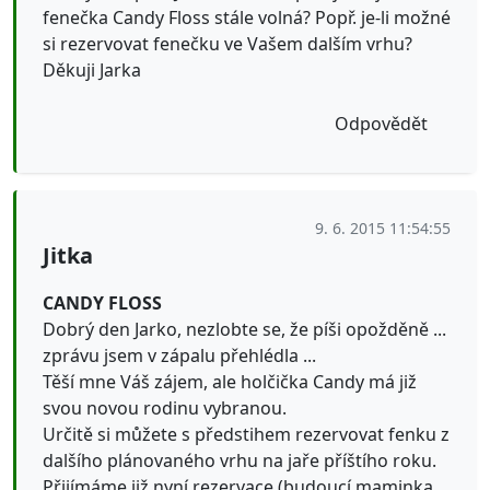
fenečka Candy Floss stále volná? Popř. je-li možné
si rezervovat fenečku ve Vašem dalším vrhu?
Děkuji Jarka
Odpovědět
9. 6. 2015 11:54:55
Jitka
CANDY FLOSS
Dobrý den Jarko, nezlobte se, že píši opožděně ...
zprávu jsem v zápalu přehlédla ...
Těší mne Váš zájem, ale holčička Candy má již
svou novou rodinu vybranou.
Určitě si můžete s předstihem rezervovat fenku z
dalšího plánovaného vrhu na jaře příštího roku.
Přijímáme již nyní rezervace.(budoucí maminka