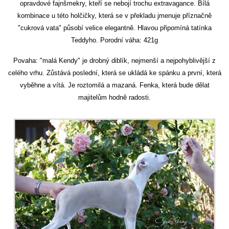
opravdové fajnšmekry, kteří se nebojí trochu extravagance. Bílá
kombinace u této holčičky, která se v překladu jmenuje příznačně
"cukrová vata" působí velice elegantně. Hlavou připomíná tatínka
Teddyho. Porodní váha: 421g
Povaha: "malá Kendy" je drobný diblík, nejmenší a nejpohyblivější z
celého vrhu. Zůstává poslední, která se ukládá ke spánku a první, která
vyběhne a vítá. Je roztomilá a mazaná. Fenka, která bude dělat
majitelům hodně radosti.