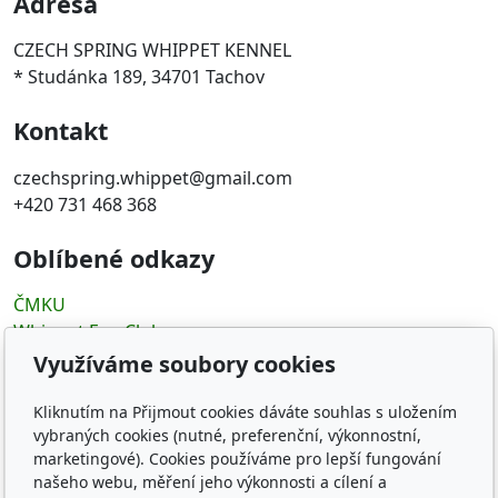
Adresa
CZECH SPRING WHIPPET KENNEL
* Studánka 189, 34701 Tachov
Kontakt
czechspring.whippet@gmail.com
+420 731 468 368
Oblíbené odkazy
ČMKU
Whippet Fun Club
KCHCHADP
Využíváme soubory cookies
Klub chovatelov chrtov
The whippets archives
Kliknutím na Přijmout cookies dáváte souhlas s uložením
vybraných cookies (nutné, preferenční, výkonnostní,
marketingové). Cookies používáme pro lepší fungování
Sledujte nás
našeho webu, měření jeho výkonnosti a cílení a