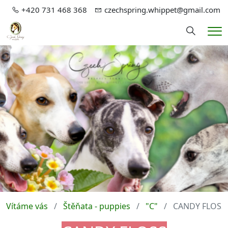
+420 731 468 368
czechspring.whippet@gmail.com
Hledání
Me
Vítáme vás
Štěňata - puppies
"C"
CANDY FLOSS 