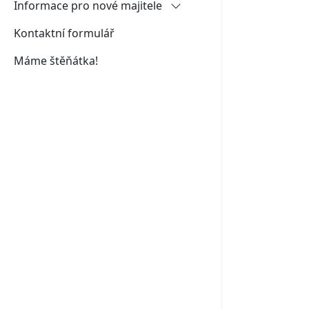
Informace pro nové majitele
Kontaktní formulář
Jména štěňátek - vrh J
Máme štěňátka!
Plánovací kalendáře návštěv a
odchodů štěňat
Návrh smlouvy
Odběr štěněte - pokyny ke
stažení
Registrace čipu
Pojištění štěněte
Očkování a odčervování štěňat
Fyzické zatěžování štěněte ve
vývoji
Rodokmeny