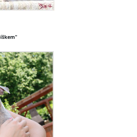
rpíškem"