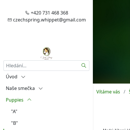
+420 731 468 368
czechspring.whippet@gmail.com
Hledat
Úvod
Naše smečka
Vítejte
Vítáme vás
Puppies
Zásady zpracování vašich
Igráček od Hněvína
osobních údajů
Amalia Rosa Czech Spring
"A"
Aktuality
Aireen Czech Spring
"B"