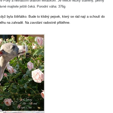
e Polly a nevlastím bratrovi Miráskovi. Je velice hezky stavěný, pevný
ávné majitele ještě čeká. Porodní váha: 376g
ž byla štěňátko. Bude to klidný pejsek, který se rád nají a schoulí do
běhu na zahradě. Na zavolání radostně přiběhne.