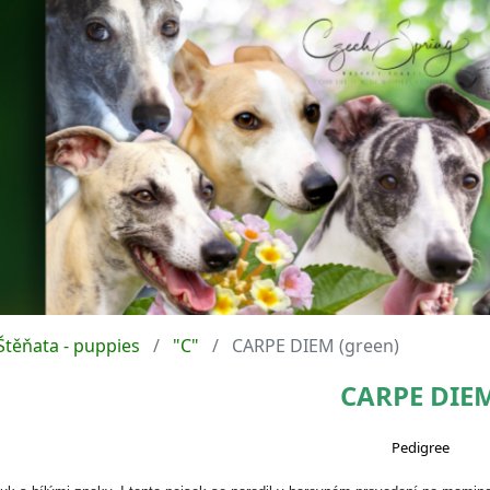
Štěňata - puppies
"C"
CARPE DIEM (green)
CARPE DIE
Pedigree