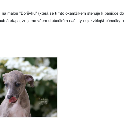
Až na malou "Borůvku" (která se tímto okamžikem stěhuje k paničce do
mutná etapa, že jsme všem drobečkům našli ty nejskvělejší pánečky a