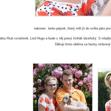
nakonec tento pejsek, který měl jít do světa jako pr
ou říkat vznešeně, Lord Hugo a bude z něj pravý švihák lázeňský. S mladým
Děkuji tímto oběma za hezky strávený 