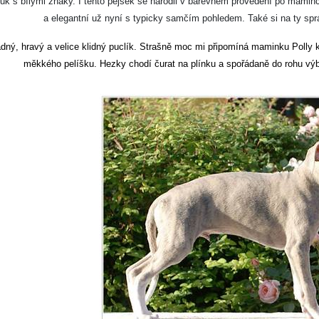
uk s bílými znaky. I tento pejsek se narodil v barevném provedení po maminc
a elegantní už nyní s typicky samčím pohledem. Také si na ty spr
ný, hravý a velice klidný puclík. Strašně moc mi připomíná maminku Polly kdy
měkkého pelíšku. Hezky chodí čurat na plínku a spořádaně do rohu vý