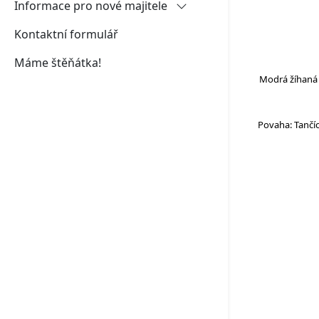
Informace pro nové majitele
Kontaktní formulář
Jména štěňátek - vrh J
Máme štěňátka!
Plánovací kalendáře návštěv a
odchodů štěňat
Modrá žíhaná h
Návrh smlouvy
Povaha: Tančíc
Odběr štěněte - pokyny ke
stažení
Registrace čipu
Pojištění štěněte
Očkování a odčervování štěňat
Fyzické zatěžování štěněte ve
vývoji
Rodokmeny