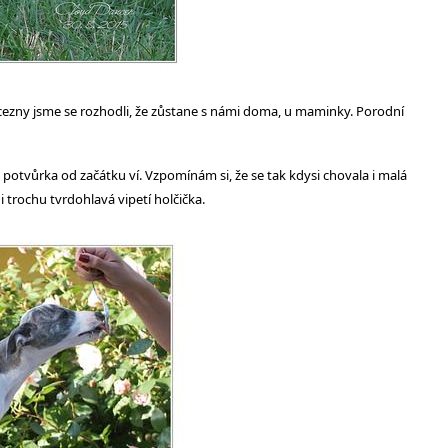
incezny jsme se rozhodli, že zůstane s námi doma, u maminky. Porodní
 potvůrka od začátku ví. Vzpomínám si, že se tak kdysi chovala i malá
i trochu tvrdohlavá vipetí holčička.