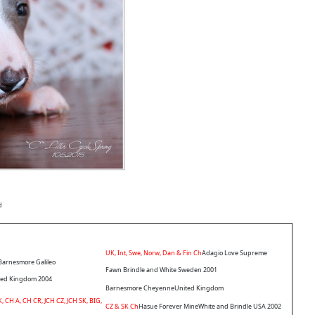
d
UK, Int, Swe, Norw, Dan & Fin Ch
Adagio Love Supreme
Barnesmore Galileo
Fawn Brindle and White Sweden 2001
ited Kingdom 2004
Barnesmore Cheyenne
United Kingdom
 CH A, CH CR, JCH CZ, JCH SK, BIG,
CZ & SK Ch
Hasue Forever Mine
White and Brindle USA 2002