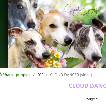
Štěňata - puppies
"C"
CLOUD DANCER (violet)
CLOUD DANC
Pedigree