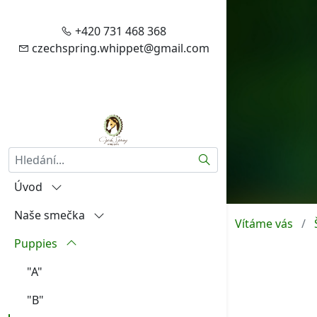
+420 731 468 368
czechspring.whippet@gmail.com
Hledat
Úvod
Naše smečka
Vítejte
Vítáme vás
Puppies
Zásady zpracování vašich
Igráček od Hněvína
osobních údajů
Amalia Rosa Czech Spring
"A"
Aktuality
Aireen Czech Spring
"B"