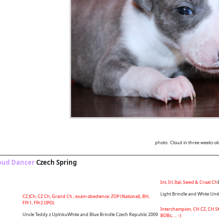
photo: Cloud in three weeks ol
oud Dancer
Czech Spring
Int, Irl, Ital, Swed & Croat Ch
Light Brindle and White Un
CZ JCh, CZ Ch, Grand Ch., exam obedience: ZOP (National), BH,
FPr1, FPr2 (IPO)
Interchampion, CH CZ, CH SK,
Uncle Teddy z Uplnku
White and Blue Brindle Czech Republic 2009
BOBs, ... :-)