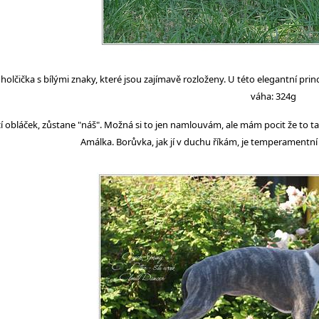
olčička s bílými znaky, které jsou zajímavě rozloženy. U této elegantní pr
váha: 324g
í obláček, zůstane "náš". Možná si to jen namlouvám, ale mám pocit že to ta
Amálka. Borůvka, jak jí v duchu říkám, je temperamentní 