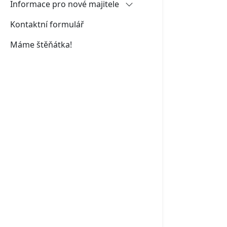
Informace pro nové majitele
Kontaktní formulář
Jména štěňátek - vrh J
Máme štěňátka!
Plánovací kalendáře návštěv a
odchodů štěňat
Návrh smlouvy
Odběr štěněte - pokyny ke
stažení
Registrace čipu
Pojištění štěněte
Očkování a odčervování štěňat
Fyzické zatěžování štěněte ve
vývoji
Rodokmeny