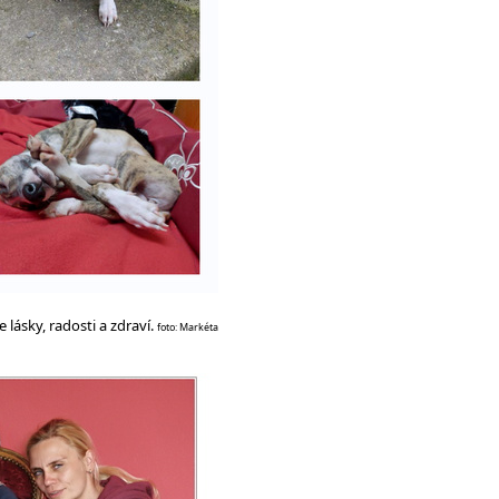
lásky, radosti a zdraví.
foto: Markéta