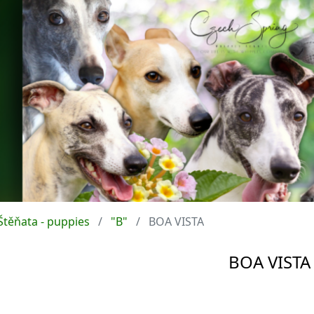
Štěňata - puppies
"B"
BOA VISTA
BOA VISTA