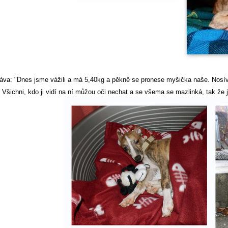
ráva: "Dnes jsme vážili a má 5,40kg a pěkně se pronese myšička naše. Nosív
. Všichni, kdo ji vidí na ní můžou oči nechat a se všema se mazlinká, tak že