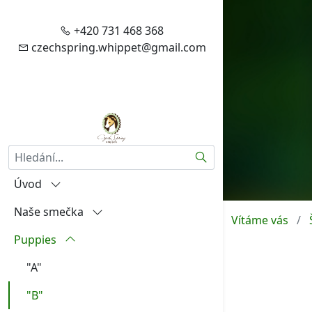
+420 731 468 368
czechspring.whippet@gmail.com
Hledat
Úvod
Naše smečka
Vítejte
Vítáme vás
Puppies
Zásady zpracování vašich
Igráček od Hněvína
osobních údajů
Amalia Rosa Czech Spring
"A"
Aktuality
Aireen Czech Spring
"B"