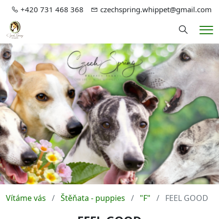
+420 731 468 368
czechspring.whippet@gmail.com
Hledání
Me
Vítáme vás
Štěňata - puppies
"F"
FEEL GOOD