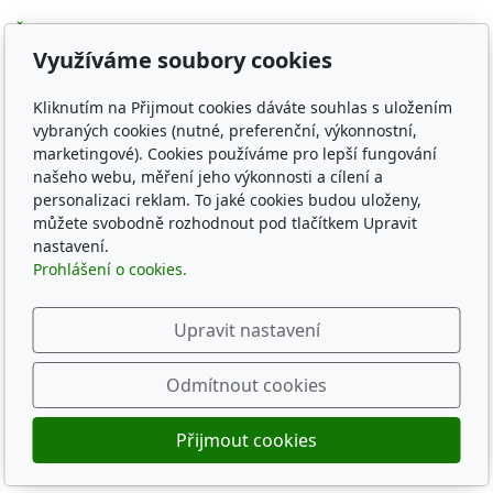
ČMKU
Využíváme soubory cookies
Whippet Fun Club
KCHCHADP
Kliknutím na Přijmout cookies dáváte souhlas s uložením
Klub chovatelov chrtov
vybraných cookies (nutné, preferenční, výkonnostní,
The whippets archives
marketingové). Cookies používáme pro lepší fungování
našeho webu, měření jeho výkonnosti a cílení a
Sledujte nás
personalizaci reklam. To jaké cookies budou uloženy,
můžete svobodně rozhodnout pod tlačítkem Upravit
nastavení.
Prohlášení o cookies.
Upravit nastavení
© 2026
CZECH SPRING WHIPPET KENNEL
Běží na
inPage
s AI
Odmítnout cookies
Přijmout cookies