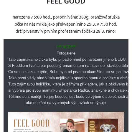
FEEL GOOD
narozena v 5:00 hod., porodní váha: 380g, oranžová stužka
očka na nás mrkla jako překvapení ráno 25.3. v 7:30 hod.
drží prvenství v prvním prořezaném špičáku 28.3. ráno!
PEDIGREE
Fotogalerie
Tato zajímavá holčička byla, připadlo hned po narození jméno BUBU.
S Freddiem tvořila pár podobný ornamentem na hlavince, stavbou těla a
Co se socializace týče, Bubu byla od prvního okamžiku, co se postavia
Jako první vždy ráno vítala nejdříve u spacího stanu a posléze u ohrá
Tuto zajímavou holčičku, která je zářným příkladem, jak z ošklivého ka
si vybrala pro svou maminku whipetářka Radka, znalkyně a chovatelka 
Těšíme se s nadějí, že její budoucnost bude ve výborné společnosti a b
Také setkání na vybraných výstavách se rýsuje. 