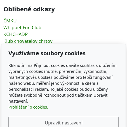
Oblíbené odkazy
ČMKU
Whippet Fun Club
KCHCHADP
Klub chovatelov chrtov
The whippets archives
Využíváme soubory cookies
Sledujte nás
Kliknutím na Přijmout cookies dáváte souhlas s uložením
vybraných cookies (nutné, preferenční, výkonnostní,
marketingové). Cookies používáme pro lepší fungování
našeho webu, měření jeho výkonnosti a cílení a
personalizaci reklam. To jaké cookies budou uloženy,
můžete svobodně rozhodnout pod tlačítkem Upravit
© 2026
CZECH SPRING WHIPPET KENNEL
nastavení.
Běží na
inPage
s AI
Prohlášení o cookies.
Upravit nastavení