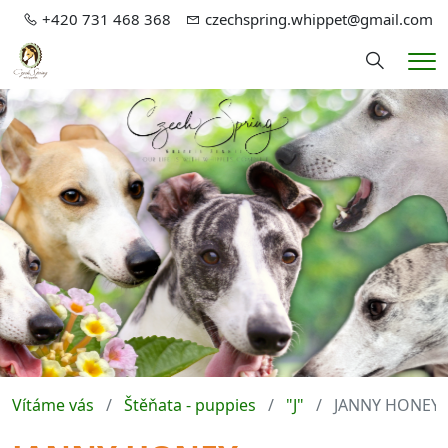
+420 731 468 368
czechspring.whippet@gmail.com
Hledání
Me
Vítáme vás
Štěňata - puppies
"J"
JANNY HONEY