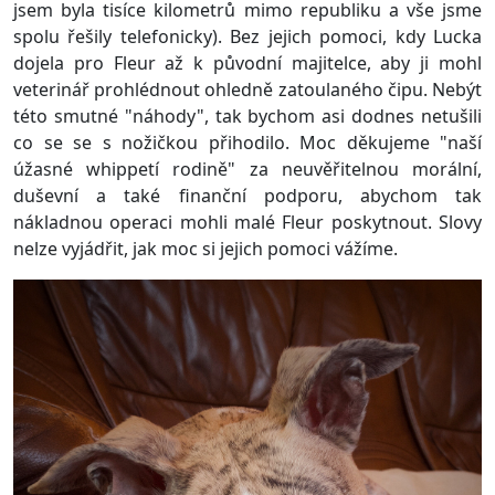
jsem byla tisíce kilometrů mimo republiku a vše jsme
spolu řešily telefonicky). Bez jejich pomoci, kdy Lucka
dojela pro Fleur až k původní majitelce, aby ji mohl
veterinář prohlédnout ohledně zatoulaného čipu. Nebýt
této smutné "náhody", tak bychom asi dodnes netušili
co se se s nožičkou přihodilo. Moc děkujeme "naší
úžasné whippetí rodině" za neuvěřitelnou morální,
duševní a také finanční podporu, abychom tak
nákladnou operaci mohli malé Fleur poskytnout. Slovy
nelze vyjádřit, jak moc si jejich pomoci vážíme.