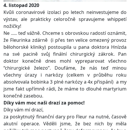
4. listopad 2020
Kvůli coronavirové izolaci po letech neinvestujeme do
výstav, ale prakticky celoročně spravujeme whippetí
nožičky!
Ne ..... teď vážně.
Chceme s obrovskou radostí oznámit,
že Fleurinka zdárně (i přes ten velice omezený provoz
bělohorské kliniky) postoupila u pana doktora Hnízda
na své pacině svůj finální chirurgický zákrok. Pan
doktor konečně dnes mohl vypreparovat všechno
“chirurgické železo”. Doufáme, že nás teď minou
všechny úrazy i narkózy (celkem v průběhu roku
absolvovala bobinka 3 plné narkózy a 4x přispání)
a my
jsme fakt upřímně rádi, že máme to dlouhé martyrium
konečně zasebou.
Díky vám moc naši drazí za pomoc!
Díky vám mí drazí,
za poskytnutý finanční dary pro Fleur na nutné, časově
akutní operace. Věděli jsme, že bez nich by měla