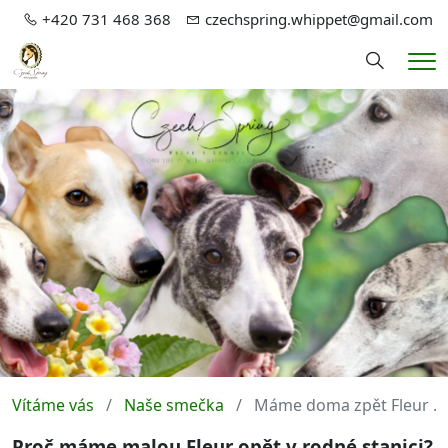
+420 731 468 368
czechspring.whippet@gmail.com
Hledání
Me
Vítáme vás
Naše smečka
Máme doma zpět Fleur ...
Proč máme malou Fleur opět v rodné stanici?