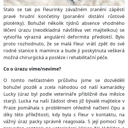
Stalo se tak po Fleurinky závažném zranění zápěstí
pravé hrudní končetiny (poranění distální růstové
ploténky). Bohužel několik týdnů absence vhodného
léčení úrazu (neodkladná návštěva vet majitelkou) se
vytvořila výrazná angulární deformita předloktí. Bylo
proto rozhodnuto, že se malá Fleur vrátí zpět do své
rodné stanice k mamince a bude ji poskytnuta veškerá
možná chirurgická a posléze i rehabilitační péče.
Co o úrazu víme/nevíme?
O tomto nešťastném průšvihu jsme se dozvěděli
bohužel pozdě a zcela náhodou od naší kamarádky
Lucky (úraz byl podle veterináře přibližně dva měsíce
starý). Lucka na naši žádost dnes již bývalé majitelce v
Praze pomáhala s problémem ohledně načtení čipu a
díky této příležitosti, kdy byla s Fleur v kontaktu, na
vážný úraz packy správně reagovala. S její pomocí byl