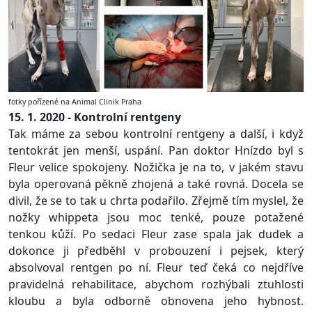
fotky pořízené na Animal Clinik Praha
15. 1. 2020 - Kontrolní rentgeny
Tak máme za sebou kontrolní rentgeny a další, i když
tentokrát jen menší, uspání. Pan doktor Hnízdo byl s
Fleur velice spokojeny. Nožička je na to, v jakém stavu
byla operovaná pěkně zhojená a také rovná. Docela se
divil, že se to tak u chrta podařilo. Zřejmě tím myslel, že
nožky whippeta jsou moc tenké, pouze potažené
tenkou kůží. Po sedaci Fleur zase spala jak dudek a
dokonce ji předběhl v probouzení i pejsek, který
absolvoval rentgen po ní. Fleur teď čeká co nejdříve
pravidelná rehabilitace, abychom rozhýbali ztuhlosti
kloubu a byla odborně obnovena jeho hybnost.