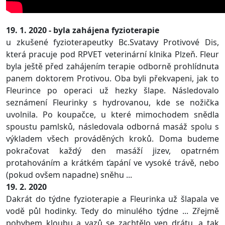
19. 1. 2020 - byla zahájena fyzioterapie
u zkušené fyzioterapeutky Bc.Svatavy Protivové Dis,
která pracuje pod RPVET veterinární klnika Plzeň. Fleur
byla ještě před zahájením terapie odborně prohlídnuta
panem doktorem Protivou. Oba byli překvapeni, jak to
Fleurince po operaci už hezky šlape. Následovalo
seznámení Fleurinky s hydrovanou, kde se nožička
uvolnila. Po koupačce, u které mimochodem snědla
spoustu pamlsků, následovala odborná masáž spolu s
výkladem všech prováděných kroků. Doma budeme
pokračovat každý den masáží jizev, opatrném
protahováním a krátkém ťapání ve vysoké trávě, nebo
(pokud ovšem napadne) sněhu ...
19. 2. 2020
Dakrát do týdne fyzioterapie a Fleurinka už šlapala ve
vodě půl hodinky. Tedy do minulého týdne ... Zřejmě
pohybem kloubu a vazů se zachtělo ven drátu, a tak