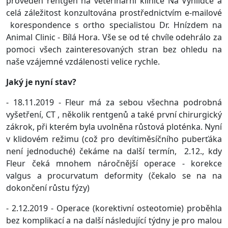
proveden rentgen na veterinárni klinice Na Vyhlídce a
celá záležitost konzultována prostřednictvím e-mailové
korespondence s ortho specialistou Dr. Hnízdem na
Animal Clinic - Bílá Hora. Vše se od té chvíle odehrálo za
pomoci všech zainteresovaných stran bez ohledu na
naše vzájemné vzdálenosti velice rychle.
Jaký je nyní stav?
- 18.11.2019 - Fleur má za sebou všechna podrobná
vyšetření, CT , několik rentgenů a také první chirurgický
zákrok, při kterém byla uvolněna růstová ploténka. Nyní
v klidovém režimu (což pro devítiměsíčního puberťáka
není jednoduché) čekáme na další termín, 2.12., kdy
Fleur čeká mnohem náročnější operace - korekce
valgus a procurvatum deformity (čekalo se na na
dokončení růstu fýzy)
- 2.12.2019 - Operace (korektivní osteotomie) proběhla
bez komplikací a na další následující týdny je pro malou