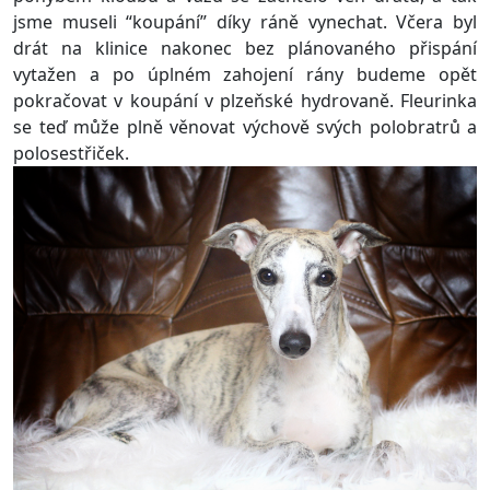
jsme museli “koupání” díky ráně vynechat. Včera byl
drát na klinice nakonec bez plánovaného přispání
vytažen a po úplném zahojení rány budeme opět
pokračovat v koupání v plzeňské hydrovaně. Fleurinka
se teď může plně věnovat výchově svých polobratrů a
polosestřiček.