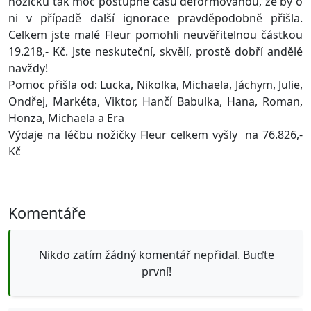
nožičku tak moc postupně času deformovanou, že by o
ni v případě další ignorace pravděpodobně přišla.
Celkem jste malé Fleur pomohli neuvěřitelnou částkou
19.218,- Kč. Jste neskuteční, skvělí, prostě dobří andělé
navždy!
Pomoc přišla od: Lucka,
Nikolka,
Michaela,
Jáchym,
Julie,
Ondřej,
Markéta,
Viktor,
Hančí Babulka,
Hana,
Roman,
Honza, Michaela a Era
Výdaje na léčbu nožičky Fleur celkem vyšly na 76.826,-
Kč
Komentáře
Nikdo zatím žádný komentář nepřidal. Buďte
první!