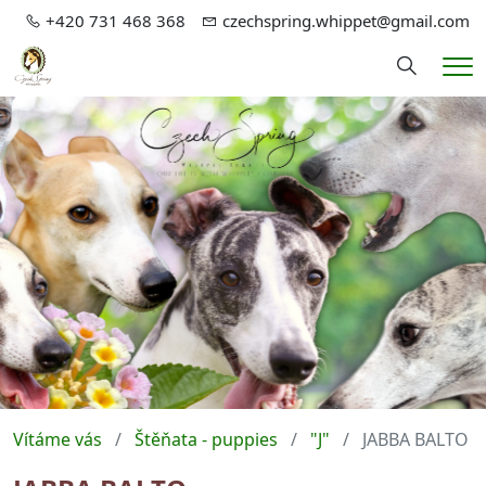
+420 731 468 368
czechspring.whippet@gmail.com
Hledání
Me
Vítáme vás
Štěňata - puppies
"J"
JABBA BALTO