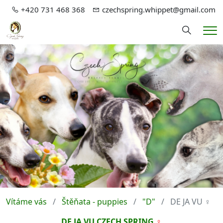
+420 731 468 368
czechspring.whippet@gmail.com
Hledání
Me
Vítáme vás
Štěňata - puppies
"D"
DE JA VU ♀
DE JA VU CZECH SPRING
♀