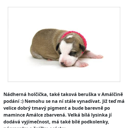
Nádherná holčička, také taková beruška v Amálčině
podání :) Nemohu se na ní stále vynadívat. Již teď má
velice dobrý tmavý pigment a bude barevně po
mamince Amálce zbarvená. Velká bílá lysinka jí
dodává vyjímečnost, má také bílé podkolenky,