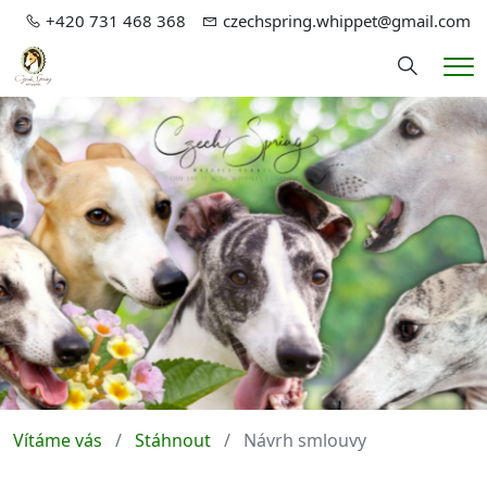
+420 731 468 368
czechspring.whippet@gmail.com
Hledání
Me
Vítáme vás
Stáhnout
Návrh smlouvy