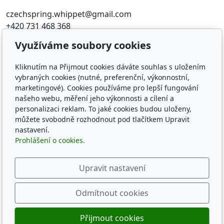
czechspring.whippet@gmail.com
+420 731 468 368
Využíváme soubory cookies
Oblíbené odkazy
Kliknutím na Přijmout cookies dáváte souhlas s uložením
ČMKU
vybraných cookies (nutné, preferenční, výkonnostní,
Whippet Fun Club
marketingové). Cookies používáme pro lepší fungování
KCHCHADP
našeho webu, měření jeho výkonnosti a cílení a
Klub chovatelov chrtov
personalizaci reklam. To jaké cookies budou uloženy,
The whippets archives
můžete svobodně rozhodnout pod tlačítkem Upravit
nastavení.
Prohlášení o cookies.
Sledujte nás
Upravit nastavení
Odmítnout cookies
© 2026
CZECH SPRING WHIPPET KENNEL
Přijmout cookies
Běží na
inPage
s AI