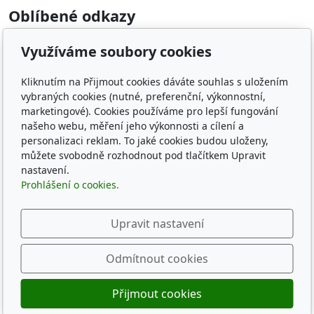
Oblíbené odkazy
ČMKU
Využíváme soubory cookies
Whippet Fun Club
KCHCHADP
Kliknutím na Přijmout cookies dáváte souhlas s uložením
Klub chovatelov chrtov
vybraných cookies (nutné, preferenční, výkonnostní,
The whippets archives
marketingové). Cookies používáme pro lepší fungování
našeho webu, měření jeho výkonnosti a cílení a
personalizaci reklam. To jaké cookies budou uloženy,
Sledujte nás
můžete svobodně rozhodnout pod tlačítkem Upravit
nastavení.
Prohlášení o cookies.
Upravit nastavení
© 2026
CZECH SPRING WHIPPET KENNEL
Běží na
inPage
s AI
Odmítnout cookies
Přijmout cookies