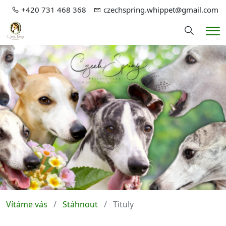
+420 731 468 368
czechspring.whippet@gmail.com
Hledání
Me
Vítáme vás
Stáhnout
Tituly