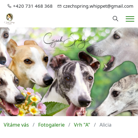
+420 731 468 368
czechspring.whippet@gmail.com
Hledání
Me
Vítáme vás
Fotogalerie
Vrh "A"
Alicia