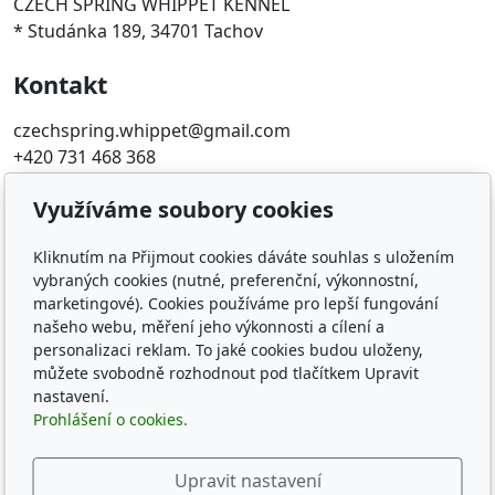
CZECH SPRING WHIPPET KENNEL
* Studánka 189, 34701 Tachov
Kontakt
czechspring.whippet@gmail.com
+420 731 468 368
Využíváme soubory cookies
Oblíbené odkazy
ČMKU
Kliknutím na Přijmout cookies dáváte souhlas s uložením
vybraných cookies (nutné, preferenční, výkonnostní,
Whippet Fun Club
marketingové). Cookies používáme pro lepší fungování
KCHCHADP
našeho webu, měření jeho výkonnosti a cílení a
Klub chovatelov chrtov
personalizaci reklam. To jaké cookies budou uloženy,
The whippets archives
můžete svobodně rozhodnout pod tlačítkem Upravit
nastavení.
Sledujte nás
Prohlášení o cookies.
Upravit nastavení