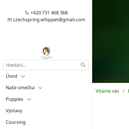
+420 731 468 368
czechspring.whippet@gmail.com
Hledat
Úvod
Naše smečka
Vítejte
Vítáme vás
Puppies
Zásady zpracování vašich
Igráček od Hněvína
osobních údajů
Výstavy
Amalia Rosa Czech Spring
"A"
Aktuality
Coursing
Aireen Czech Spring
"B"