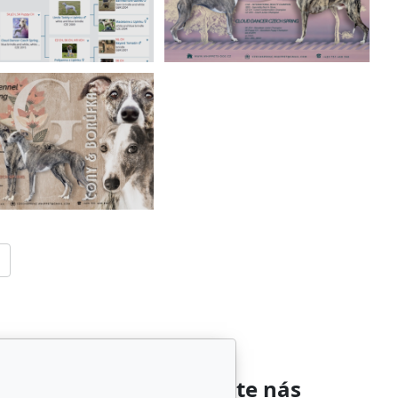
íbené odkazy
Sledujte nás