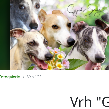
Fotogalerie
Vrh "G"
Vrh "