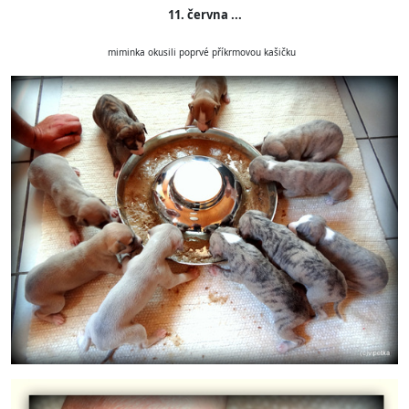
11. června ...
miminka okusili poprvé příkrmovou kašičku