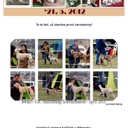
To to letí, už slavíme první narozeniny!
Společná výstava holčiček v Německu