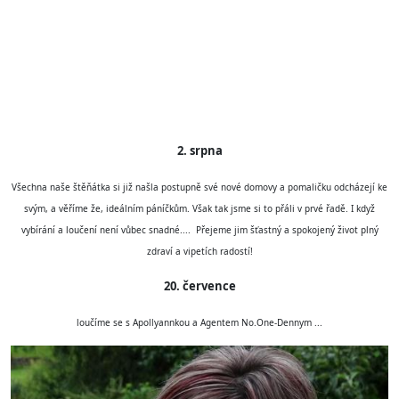
2. srpna
Všechna naše štěňátka si již našla postupně své nové domovy a pomaličku odcházejí ke
svým, a věříme že, ideálním páníčkům. Však tak jsme si to přáli v prvé řadě. I když
vybírání a loučení není vůbec snadné.... Přejeme jim šťastný a spokojený život plný
zdraví a vipetích radostí!
20. července
loučíme se s Apollyannkou a Agentem No.One-Dennym ...