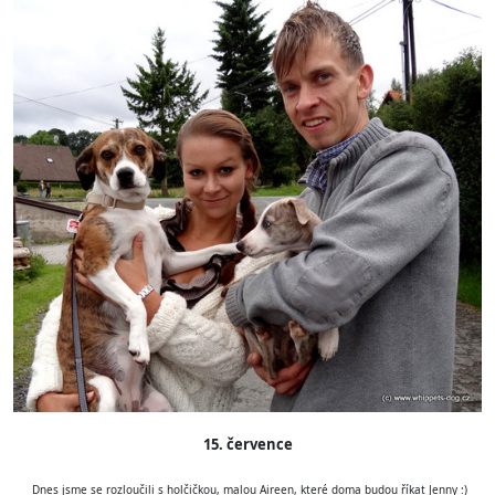
15. července
Dnes jsme se rozloučili s holčičkou, malou Aireen, které doma budou říkat Jenny :)