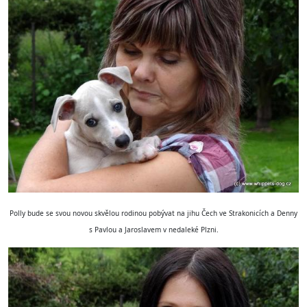
Polly bude se svou novou skvělou rodinou pobývat na jihu Čech ve Strakonicích a Denny
s Pavlou a Jaroslavem v nedaleké Plzni.