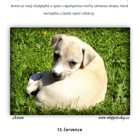
Aireen je malý všudybýlek a spolu s Apollyannou tvořily sehranou dvojku, která
nechyběla u žádné vipetí rošťárny.
13. července