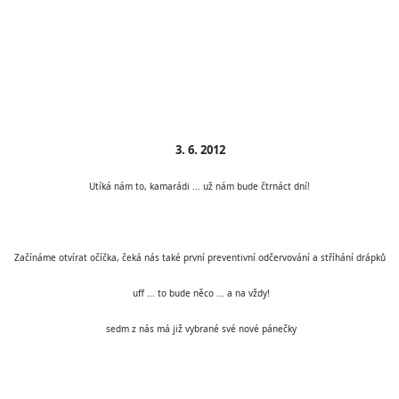
3. 6. 2012
Utíká nám to, kamarádi ...
už nám bude čtrnáct dní!
Začínáme otvírat očíčka, čeká nás také první preventivní odčervování a stříhání drápků
uff ... to bude něco ... a na vždy!
sedm z nás má již vybrané své nové pánečky