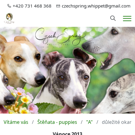
+420 731 468 368
czechspring.whippet@gmail.com
Hledání
Me
Vítáme vás
Štěňata - puppies
"A"
důležité okamži
Vánoce 2013