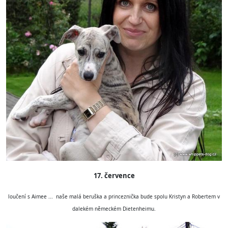
17. července
loučení s Aimee ...
naše malá beruška a princeznička
bude spolu Kristyn a Robertem v
dalekém německém Dietenheimu.