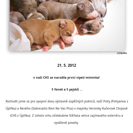
21. 5. 2012
v naší CHS se narodila první vipetí miminka!
5 fenek a 5 pejsků ...
Rozhodli jsme se pro spojení dvou výstavně úspěšných jedinců, naší Polly (Pollyanna z
Úplňku) a Reného (Sobresalto Rien Ne Vas Plus) v majetku Veroniky Kučerové Chrpové
(CHS z Úplňku). Z tohoto vrhu očekáváme štěňata velice zajímavého exteriéru a
vyvážené povahy.