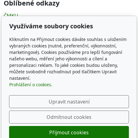
Oblíbené odkazy
ČMKU
Whippet Fun Club
Využíváme soubory cookies
KCHCHADP
Klub chovatelov chrtov
Kliknutím na Přijmout cookies dáváte souhlas s uložením
The whippets archives
vybraných cookies (nutné, preferenční, výkonnostní,
marketingové). Cookies používáme pro lepší fungování
našeho webu, měření jeho výkonnosti a cílení a
Sledujte nás
personalizaci reklam. To jaké cookies budou uloženy,
můžete svobodně rozhodnout pod tlačítkem Upravit
nastavení.
Prohlášení o cookies.
© 2026
CZECH SPRING WHIPPET KENNEL
Upravit nastavení
Běží na
inPage
s AI
Odmítnout cookies
Přijmout cookies