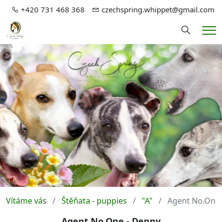
+420 731 468 368
czechspring.whippet@gmail.com
Hledání
Me
Vítáme vás
Štěňata - puppies
"A"
Agent No.One
Agent No.One - Denny