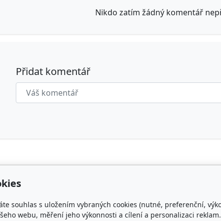
Nikdo zatím žádný komentář nepři
Přidat komentář
kies
Kontakt
Obl
áte souhlas s uložením vybraných cookies (nutné, preferenční, výk
NG WHIPPET
czechspring.whippet@gmail.com
ČMKU
eho webu, měření jeho výkonnosti a cílení a personalizaci reklam.