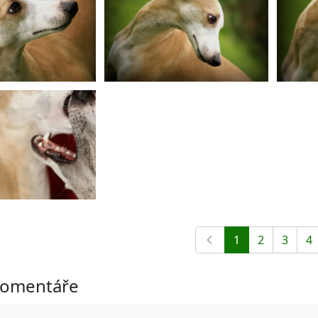
1
2
3
4
omentáře