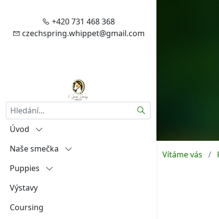
+420 731 468 368
czechspring.whippet@gmail.com
Hledat
Úvod
Naše smečka
Vítejte
Vítáme vás
Puppies
Zásady zpracování vašich
Igráček od Hněvína
osobních údajů
Výstavy
Amalia Rosa Czech Spring
"A"
Aktuality
Coursing
Aireen Czech Spring
"B"